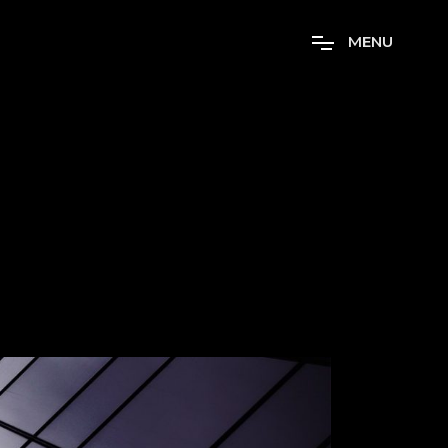
M
E
N
U